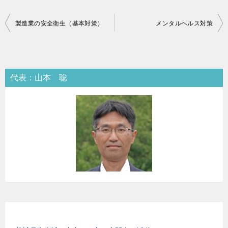
投
製造業の安全衛生（基本対策）
メンタルヘルス対策
稿
ナ
ビ
代表：山本 聡
ゲ
ー
シ
ョ
ン