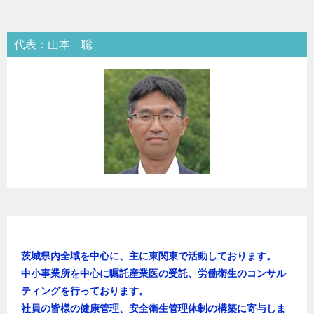
ナ
ビ
代表：山本 聡
ゲ
ー
シ
ョ
ン
茨城県内全域を中心に、主に東関東で活動しております。
中小事業所を中心に嘱託産業医の受託、労働衛生のコンサル
ティングを行っております。
社員の皆様の健康管理、安全衛生管理体制の構築に寄与しま