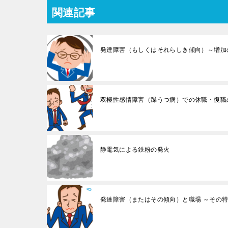
関連記事
発達障害（もしくはそれらしき傾向）～増加
双極性感情障害（躁うつ病）での休職・復職
静電気による鉄粉の発火
発達障害（またはその傾向）と職場 ～その