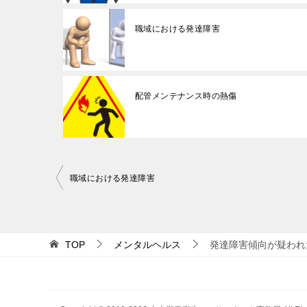
職域における発達障害
配管メンテナンス時の熱傷
投
職域における発達障害
稿
ナ
ビ
TOP
メンタルヘルス
発達障害傾向が疑われ
ゲ
ー