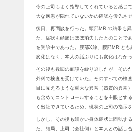
今の上司もよく指導してくれていると感じて
大な疾患が隠れていないかの確認を優先さ
後日、再面談を行った。頭部MRIの結果も
た。症状も頭痛はほぼ消失したとのことで
を受診中であった。腰部X線、腰部MRIと
変化はなく、本人の話ぶりにも変化はなか
その後も数回の面談を繰り返したが、その
外科で検査を受けていた。そのすべての検
目に見えるような重大な異常（器質的異常
も含めてコントロールすることを主眼とす
く出社できているため、現状の上司の指示
しかし、その後も細かい身体症状に固執す
た。結局、上司（会社側）と本人との話し