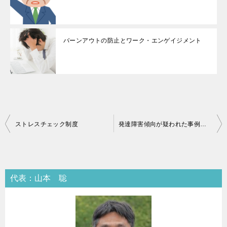
バーンアウトの防止とワーク・エンゲイジメント
投
ストレスチェック制度
発達障害傾向が疑われた事例－１
稿
ナ
ビ
代表：山本 聡
ゲ
ー
シ